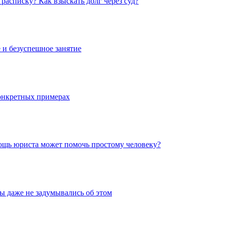
расписку? Как взыскать долг через суд?
е и безуспешное занятие
конкретных примерах
мощь юриста может помочь простому человеку?
 вы даже не задумывались об этом