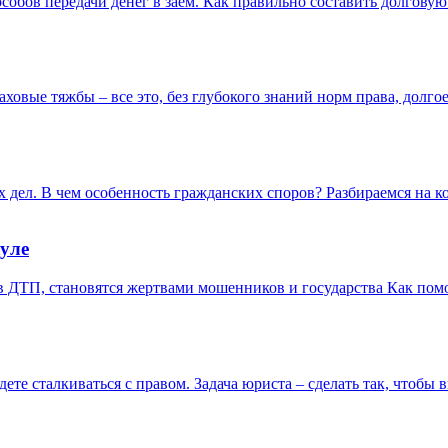
обов передачи денег в заем. Как правильно составить долговую 
ховые тяжбы – все это, без глубокого знаний норм права, долго
х дел. В чем особенность гражданских споров? Разбираемся на 
ауле
 в ДТП, становятся жертвами мошенников и государства Как по
дете сталкиваться с правом. Задача юриста – сделать так, чтобы