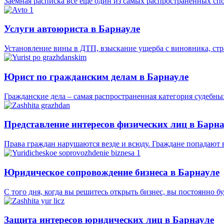
Заемная расписка все еще один из самых распространенных спос
Услуги автоюриста в Барнауле
Установление вины в ДТП, взыскание ущерба с виновника, стра
Юрист по гражданским делам в Барнауле
Гражданские дела – самая распространенная категория судебны
Представление интересов физических лиц в Барн
Права граждан нарушаются везде и всюду. Граждане попадают
Юридическое сопровождение бизнеса в Барнауле
С того дня, когда вы решитесь открыть бизнес, вы постоянно бу
Защита интересов юридических лиц в Барнауле